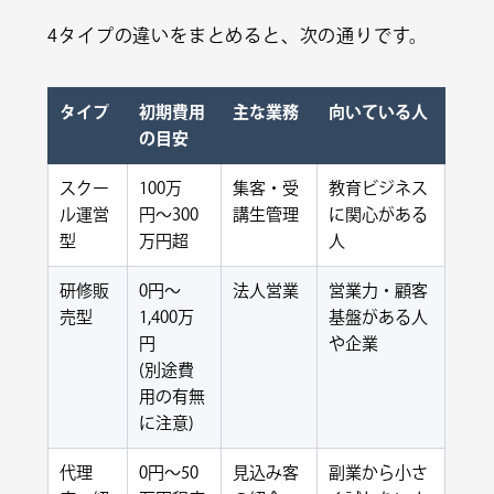
4タイプの違いをまとめると、次の通りです。
タイプ
初期費用
主な業務
向いている人
の目安
スクー
100万
集客・受
教育ビジネス
ル運営
円〜300
講生管理
に関心がある
型
万円超
人
研修販
0円〜
法人営業
営業力・顧客
売型
1,400万
基盤がある人
円
や企業
(別途費
用の有無
に注意)
代理
0円〜50
見込み客
副業から小さ