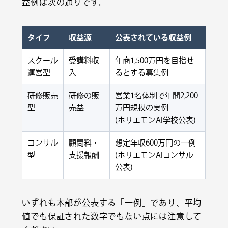
益例は次の通りです。
タイプ
収益源
公表されている収益例
スクール
受講料収
年商1,500万円を目指せ
運営型
入
るとする募集例
研修販売
研修の販
営業1名体制で年間2,200
型
売益
万円規模の実例
(ホリエモンAI学校公表)
コンサル
顧問料・
想定年収600万円の一例
型
支援報酬
(ホリエモンAIコンサル
公表)
いずれも本部が公表する「一例」であり、平均
値でも保証された数字でもない点には注意して